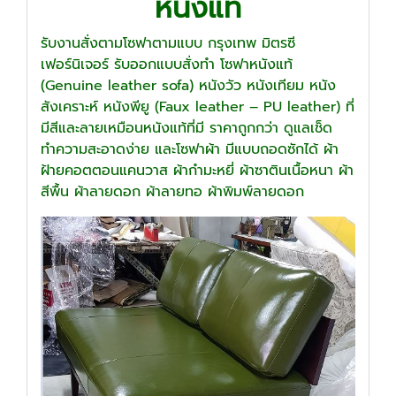
หนังแท้
รับงานสั่งตามโซฟาตามแบบ กรุงเทพ มิตรซี
เฟอร์นิเจอร์ รับออกแบบสั่งทำ โซฟาหนังแท้
(Genuine leather sofa) หนังวัว หนังเทียม หนัง
สังเคราะห์ หนังพียู (Faux leather – PU leather) ที่
มีสีและลายเหมือนหนังแท้ที่มี ราคาถูกกว่า ดูแลเช็ด
ทำความสะอาดง่าย และโซฟาผ้า มีแบบถอดซักได้ ผ้า
ฝ้ายคอตตอนแคนวาส ผ้ากำมะหยี่ ผ้าซาตินเนื้อหนา ผ้า
สีพื้น ผ้าลายดอก ผ้าลายทอ ผ้าพิมพ์ลายดอก