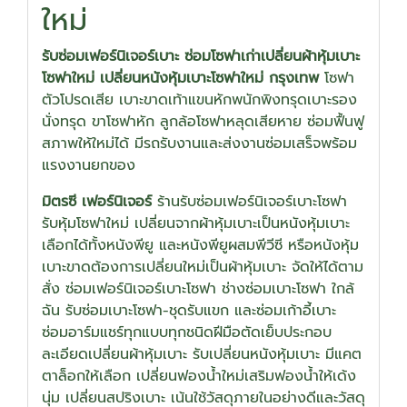
ใหม่
รับซ่อมเฟอร์นิเจอร์เบาะ ซ่อมโซฟาเก่าเปลี่ยนผ้าหุ้มเบาะ
โซฟาใหม่ เปลี่ยนหนังหุ้มเบาะโซฟาใหม่ กรุงเทพ
โซฟา
ตัวโปรดเสีย เบาะขาดเท้าแขนหักพนักพิงทรุดเบาะรอง
นั่งทรุด ขาโซฟาหัก ลูกล้อโซฟาหลุดเสียหาย ซ่อมฟื้นฟู
สภาพให้ใหม่ได้ มีรถรับงานและส่งงานซ่อมเสร็จพร้อม
แรงงานยกของ
มิตรซี เฟอร์นิเจอร์
ร้านรับซ่อมเฟอร์นิเจอร์เบาะโซฟา
รับหุ้มโซฟาใหม่ เปลี่ยนจากผ้าหุ้มเบาะเป็นหนังหุ้มเบาะ
เลือกได้ทั้งหนังพียู และหนังพียูผสมพีวีซี หรือหนังหุ้ม
เบาะขาดต้องการเปลี่ยนใหม่เป็นผ้าหุ้มเบาะ จัดให้ได้ตาม
สั่ง ซ่อมเฟอร์นิเจอร์เบาะโซฟา ช่างซ่อมเบาะโซฟา ใกล้
ฉัน รับซ่อมเบาะโซฟา-ชุดรับแขก และซ่อมเก้าอี้เบาะ
ซ่อมอาร์มแชร์ทุกแบบทุกชนิดฝีมือตัดเย็บประกอบ
ละเอียดเปลี่ยนผ้าหุ้มเบาะ รับเปลี่ยนหนังหุ้มเบาะ มีแคต
ตาล็อกให้เลือก เปลี่ยนฟองน้ำใหม่เสริมฟองน้ำให้เด้ง
นุ่ม เปลี่ยนสปริงเบาะ เน้นใช้วัสดุภายในอย่างดีและวัสดุ