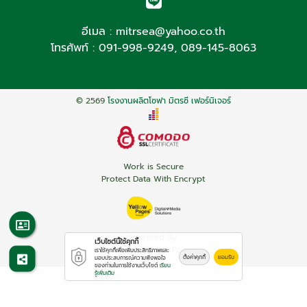
อีเมล :
mitrsea@yahoo.co.th
โทรศัพท์ :
091-998-9249
,
089-145-8063
© 2569
โรงงานผลิตโซฟา มิตรซี เฟอร์นิเจอร์
Work is Secure
Protect Data With Encrypt
Powered By
เว็บไซต์นี้ใช้คุกกี้
Thailand YellowPages
เราใช้คุกกี้เพื่อเพิ่มประสิทธิภาพและ
ตั้งค่าคุกกี้
ยอมรับ
มอบประสบการณ์ความพึงพอใจ
ของท่านในการใช้งานเว็บไซต์
เรียน
รู้เพิ่มเติม