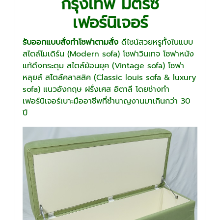
กรุงเทพ มิตรซี
เฟอร์นิเจอร์
รับออกแบบสั่งทำ
โซฟาตามสั่ง
ดีไซน์สวยหรูทั้งในแบบ
สไตล์โมเดิร์น (Modern sofa) โซฟาวินเทจ โซฟาหนัง
แท้ดึงกระดุม สไตล์ย้อนยุค (Vintage sofa) โซฟา
หลุยส์ สไตล์คลาสสิค (Classic louis sofa & luxury
sofa) แนวอังกฤษ ฝรั่งเศส อิตาลี โดยช่างทำ
เฟอร์นิเจอร์เบาะมืออาชีพที่ชำนาญงานมาเกินกว่า 30
ปี